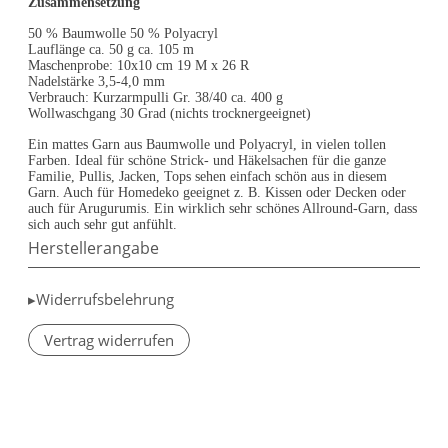
Zusammensetzung
50 % Baumwolle 50 % Polyacryl
Lauflänge ca. 50 g ca. 105 m
Maschenprobe: 10x10 cm 19 M x 26 R
Nadelstärke 3,5-4,0 mm
Verbrauch: Kurzarmpulli Gr. 38/40 ca. 400 g
Wollwaschgang 30 Grad (nichts trocknergeeignet)
Ein mattes Garn aus Baumwolle und Polyacryl, in vielen tollen
Farben. Ideal für schöne Strick- und Häkelsachen für die ganze
Familie, Pullis, Jacken, Tops sehen einfach schön aus in diesem
Garn. Auch für Homedeko geeignet z. B. Kissen oder Decken oder
auch für Arugurumis. Ein wirklich sehr schönes Allround-Garn, dass
sich auch sehr gut anfühlt.
Herstellerangabe
▸Widerrufsbelehrung
Vertrag widerrufen