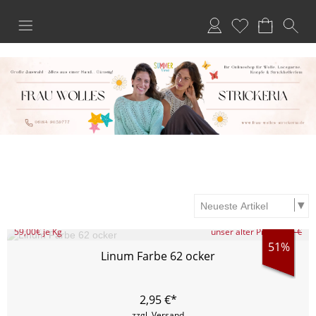
Anmelden
Merkliste
59,00
€ je Kg
unser alter Preis
5,99 €
51%
Linum Farbe 62 ocker
2,95
€*
zzgl. Versand