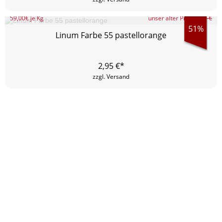
59,00
€ je Kg
unser alter Preis
5,99 €
51%
Linum Farbe 55 pastellorange
2,95
€*
zzgl. Versand