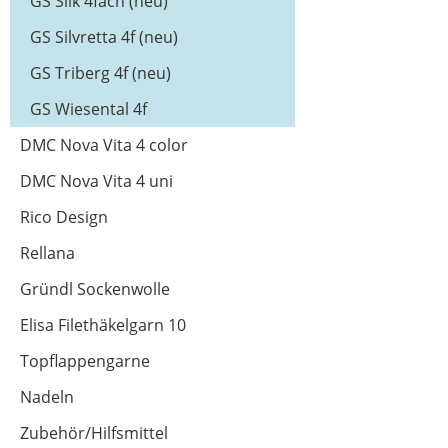
GS Silk 4fach (neu)
GS Silvretta 4f (neu)
GS Triberg 4f (neu)
GS Wiesental 4f
DMC Nova Vita 4 color
DMC Nova Vita 4 uni
Rico Design
Rellana
Gründl Sockenwolle
Elisa Filethäkelgarn 10
Topflappengarne
Nadeln
Zubehör/Hilfsmittel