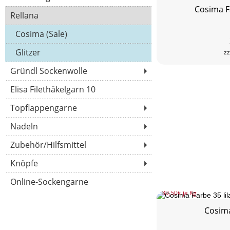
Cosima F
Rellana
Cosima (Sale)
Glitzer
zz
Gründl Sockenwolle
Elisa Filethäkelgarn 10
Topflappengarne
Nadeln
Zubehör/Hilfsmittel
Knöpfe
Online-Sockengarne
39,50
€ je Kg
Cosima