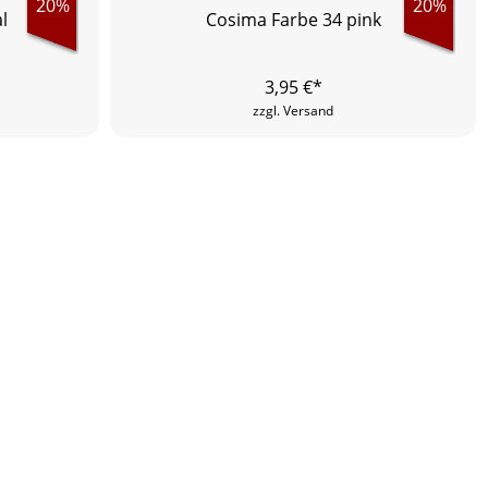
20%
20%
l
Cosima Farbe 34 pink
3,95
€*
zzgl. Versand