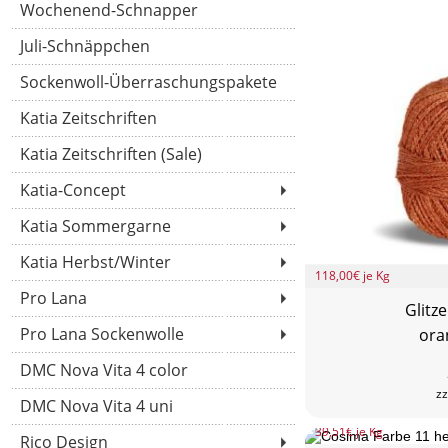
Wochenend-Schnapper
Juli-Schnäppchen
Sockenwoll-Überraschungspakete
Katia Zeitschriften
Katia Zeitschriften (Sale)
Katia-Concept
Katia Sommergarne
Katia Herbst/Winter
118,00
€ je Kg
Pro Lana
Glitz
Pro Lana Sockenwolle
ora
DMC Nova Vita 4 color
zz
DMC Nova Vita 4 uni
39,51
€ je Kg
Rico Design