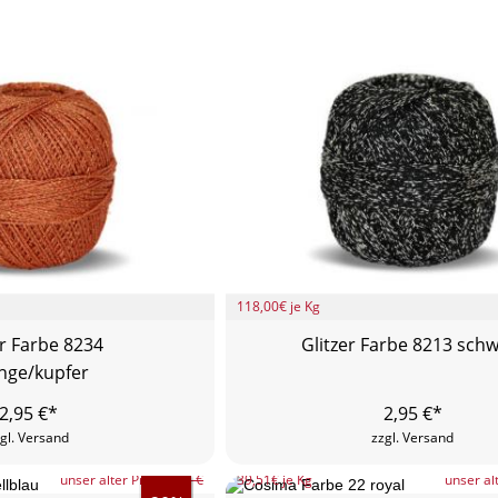
118,00
€ je Kg
er Farbe 8234
Glitzer Farbe 8213 sch
nge/kupfer
2,95
€*
2,95
€*
gl. Versand
zzgl. Versand
unser alter Preis
4,95 €
39,51
€ je Kg
unser al