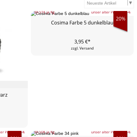
39,51
€ je Kg
unser alter Preis
4,95 €
20%
Cosima Farbe 5 dunkelblau
3,95
€*
zzgl. Versand
warz
ter Preis
4,95 €
39,50
€ je Kg
unser alter Preis
4,95 €