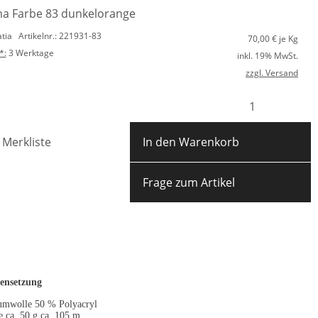
a Farbe 83 dunkelorange
atia
Artikelnr.: 221931-83
70,00
€ je Kg
*:
3 Werktage
inkl. 19% MwSt.
zzgl. Versand
 Merkliste
In den Warenkorb
Frage zum Artikel
nsetzung
umwolle 50 % Polyacryl
e ca. 50 g ca. 105 m