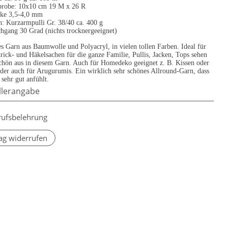
robe: 10x10 cm 19 M x 26 R
rke 3,5-4,0 mm
: Kurzarmpulli Gr. 38/40 ca. 400 g
hgang 30 Grad (nichts trocknergeeignet)
s Garn aus Baumwolle und Polyacryl, in vielen tollen Farben. Ideal für
rick- und Häkelsachen für die ganze Familie, Pullis, Jacken, Tops sehen
schön aus in diesem Garn. Auch für Homedeko geeignet z. B. Kissen oder
der auch für Arugurumis. Ein wirklich sehr schönes Allround-Garn, dass
 sehr gut anfühlt.
llerangabe
rufsbelehrung
ag widerrufen