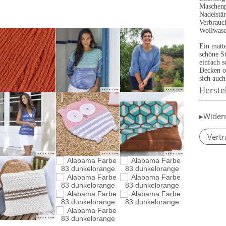
Maschenp
Nadelstä
Verbrauch
Wollwasc
Ein matte
schöne St
einfach 
Decken o
sich auch
Herste
▸Wider
Vertr