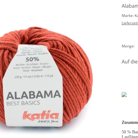
Alabam
Marke: K
Lieferzeit
Menge:
Auf die
Zusamme
50 % Ba
Laufläng