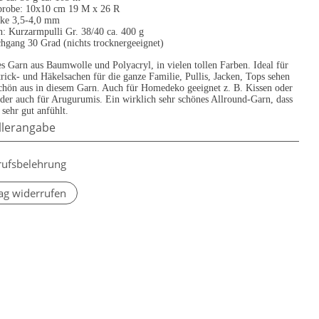
robe: 10x10 cm 19 M x 26 R
rke 3,5-4,0 mm
: Kurzarmpulli Gr. 38/40 ca. 400 g
hgang 30 Grad (nichts trocknergeeignet)
s Garn aus Baumwolle und Polyacryl, in vielen tollen Farben. Ideal für
rick- und Häkelsachen für die ganze Familie, Pullis, Jacken, Tops sehen
schön aus in diesem Garn. Auch für Homedeko geeignet z. B. Kissen oder
der auch für Arugurumis. Ein wirklich sehr schönes Allround-Garn, dass
 sehr gut anfühlt.
llerangabe
rufsbelehrung
ag widerrufen