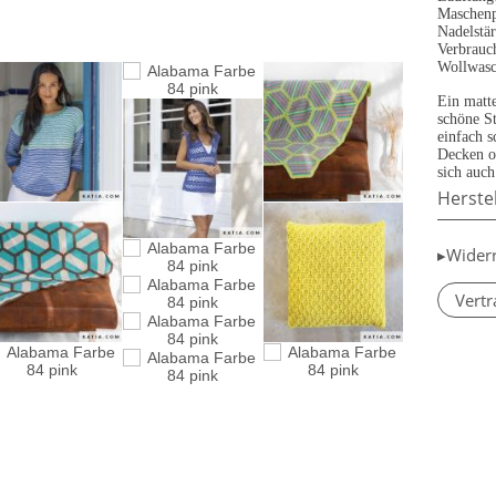
Maschenp
Nadelstä
Verbrauch
Wollwasc
Ein matte
schöne St
einfach 
Decken o
sich auch
Herste
▸Wider
Vertr