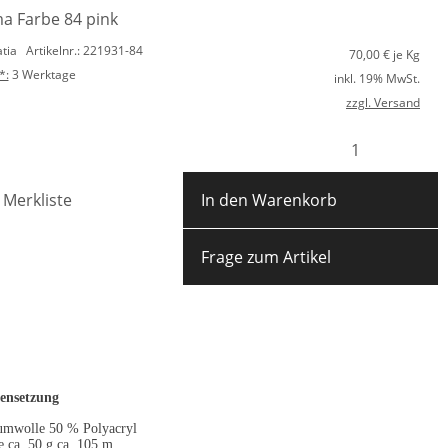
a Farbe 84 pink
atia
Artikelnr.: 221931-84
70,00
€ je Kg
*:
3 Werktage
inkl. 19% MwSt.
zzgl. Versand
 Merkliste
In den Warenkorb
Frage zum Artikel
nsetzung
umwolle 50 % Polyacryl
e ca. 50 g ca. 105 m