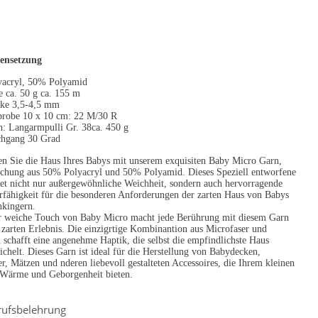
nsetzung
acryl, 50% Polyamid
e ca. 50 g ca. 155 m
rke 3,5-4,5 mm
robe 10 x 10 cm: 22 M/30 R
h: Langarmpulli Gr. 38ca. 450 g
hgang 30 Grad
n Sie die Haus Ihres Babys mit unserem exquisiten Baby Micro Garn,
schung aus 50% Polyacryl und 50% Polyamid. Dieses Speziell entworfene
et nicht nur außergewöhnliche Weichheit, sondern auch hervorragende
rfähigkeit für die besonderen Anforderungen der zarten Haus von Babys
nkingern.
r weiche Touch von Baby Micro macht jede Berührung mit diesem Garn
zarten Erlebnis. Die einzigrtige Kombinantion aus Microfaser und
schafft eine angenehme Haptik, die selbst die empfindlichste Haus
ic
helt. Dieses Garn ist ideal für die Herstellung von Babydecken,
r, Mätzen und nderen liebevoll gestalteten Accessoires, die Ihrem kleinen
 Wärme und Geborgenheit bieten.
rufsbelehrung