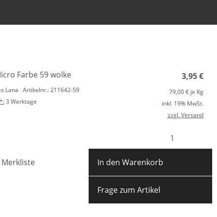
Anmelden
Merkliste
icro Farbe 59 wolke
3,95
€
ro Lana
Artikelnr.: 211642-59
79,00
€ je Kg
*:
3 Werktage
inkl. 19% MwSt.
zzgl. Versand
 Merkliste
In den Warenkorb
Frage zum Artikel