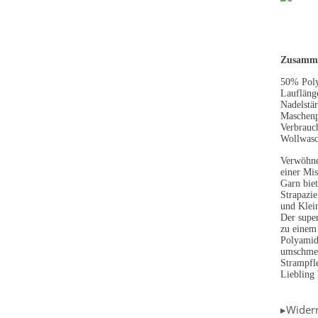
Zusamme
50% Poly
Laufläng
Nadelstä
Maschenp
Verbrauc
Wollwasc
Verwöhne
einer Mi
Garn biet
Strapazie
und Klei
Der supe
zu einem 
Polyamid 
umschme
Strampfle
Liebling
▸Wider