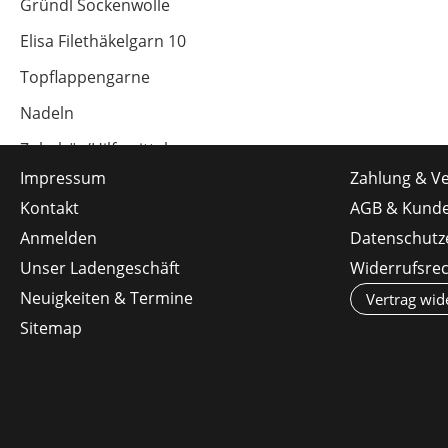
Gründl Sockenwolle
Elisa Filethäkelgarn 10
Topflappengarne
Nadeln
Zubehör/Hilfsmittel
Impressum
Zahlung & V
Knöpfe
Kontakt
AGB & Kunde
Online-Sockengarne
Anmelden
Datenschutz
Unser Ladengeschäft
Widerrufsre
Neuigkeiten & Termine
Vertrag wid
Sitemap