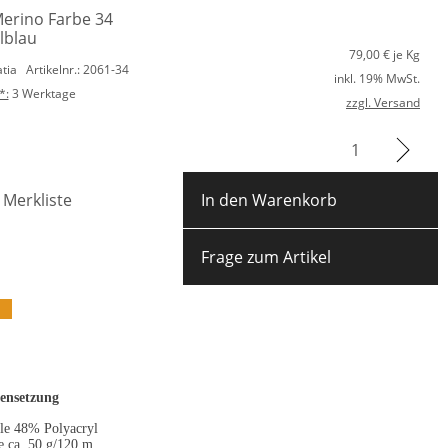
Merino Farbe 34
lblau
79,00
€ je Kg
atia
Artikelnr.: 2061-34
inkl. 19% MwSt.
*:
3 Werktage
zzgl. Versand
 Merkliste
In den Warenkorb
Frage zum Artikel
nsetzung
e 48% Polyacryl
e ca. 50 g/120 m