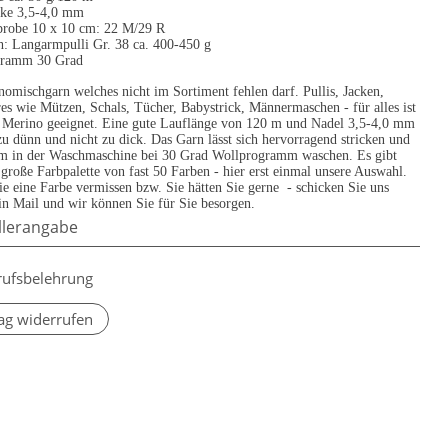
rke 3,5-4,0 mm
robe 10 x 10 cm: 22 M/29 R
h: Langarmpulli Gr. 38 ca. 400-450 g
gramm 30 Grad
omischgarn welches nicht im Sortiment fehlen darf. Pullis, Jacken,
es wie Mützen, Schals, Tücher, Babystrick, Männermaschen - für alles ist
c Merino geeignet. Eine gute Lauflänge von 120 m und Nadel 3,5-4,0 mm
 zu dünn und nicht zu dick. Das Garn lässt sich hervorragend stricken und
em in der Waschmaschine bei 30 Grad Wollprogramm waschen. Es gibt
 große Farbpalette von fast 50 Farben - hier erst einmal unsere Auswahl.
ie eine Farbe vermissen bzw. Sie hätten Sie gerne - schicken Sie uns
in Mail und wir können Sie für Sie besorgen.
llerangabe
rufsbelehrung
ag widerrufen