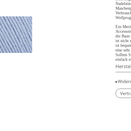
Nadelstä
Maschenp
Verbrauc
Wollpro
Ein Merin
Accessoir
die Basi
ist nicht
ist bequ
eine sehr
Sollten S
einfach e
Herste
▸Wider
Vertr