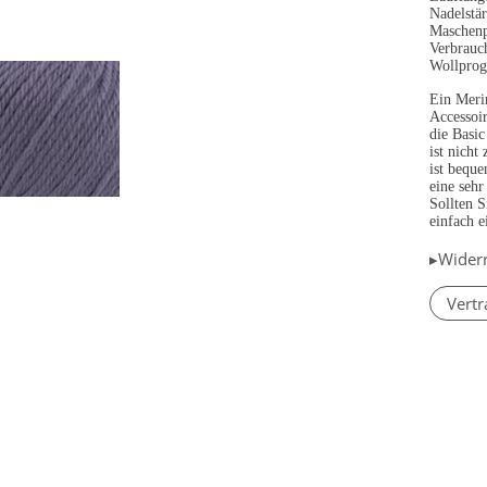
Nadelstä
Maschenp
Verbrauc
Wollpro
Ein Merin
Accessoir
die Basi
ist nicht
ist bequ
eine sehr
Sollten S
einfach e
▸Wider
Vertr