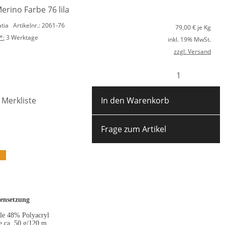
erino Farbe 76 lila
atia
Artikelnr.: 2061-76
79,00
€ je Kg
*:
3 Werktage
inkl. 19% MwSt.
zzgl. Versand
 Merkliste
In den Warenkorb
Frage zum Artikel
nsetzung
e 48% Polyacryl
e ca. 50 g/120 m