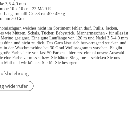
rke 3,5-4,0 mm
robe 10 x 10 cm: 22 M/29 R
h: Langarmpulli Gr. 38 ca. 400-450 g
gramm 30 Grad
omischgarn welches nicht im Sortiment fehlen darf. Pullis, Jacken,
es wie Mützen, Schals, Tücher, Babystrick, Männermaschen - für alles ist
c Merino geeignet. Eine gute Lauflänge von 120 m und Nadel 3,5-4,0 mm
 zu dünn und nicht zu dick. Das Garn lässt sich hervorragend stricken und
em in der Waschmaschine bei 30 Grad Wollprogramm waschen. Es gibt
 große Farbpalette von fast 50 Farben - hier erst einmal unsere Auswahl.
ie eine Farbe vermissen bzw. Sie hätten Sie gerne - schicken Sie uns
in Mail und wir können Sie für Sie besorgen.
rufsbelehrung
ag widerrufen