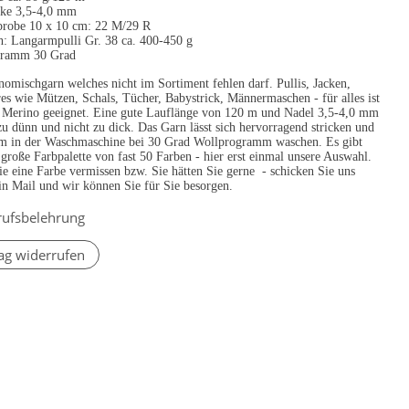
rke 3,5-4,0 mm
robe 10 x 10 cm: 22 M/29 R
h: Langarmpulli Gr. 38 ca. 400-450 g
gramm 30 Grad
omischgarn welches nicht im Sortiment fehlen darf. Pullis, Jacken,
es wie Mützen, Schals, Tücher, Babystrick, Männermaschen - für alles ist
c Merino geeignet. Eine gute Lauflänge von 120 m und Nadel 3,5-4,0 mm
 zu dünn und nicht zu dick. Das Garn lässt sich hervorragend stricken und
em in der Waschmaschine bei 30 Grad Wollprogramm waschen. Es gibt
 große Farbpalette von fast 50 Farben - hier erst einmal unsere Auswahl.
ie eine Farbe vermissen bzw. Sie hätten Sie gerne - schicken Sie uns
in Mail und wir können Sie für Sie besorgen.
rufsbelehrung
ag widerrufen