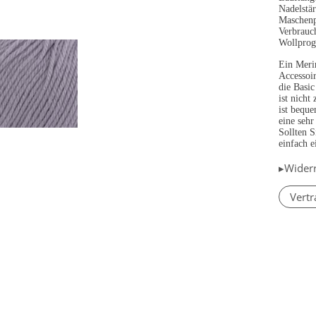
Nadelstä
Maschenp
Verbrauc
Wollpro
Ein Merin
Accessoir
die Basi
ist nicht
ist bequ
eine sehr
Sollten S
einfach e
▸Wider
Vertr