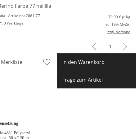
erino Farbe 77 helllila
atia
Artikelnr.: 2061-77
79,00
€ je Kg
*:
3 Werktage
inkl. 19% MwSt.
zzgl. Versand
 Merkliste
In den Warenkorb
Frage zum Artikel
nsetzung
e 48% Polyacryl
e ca. 50 g/120 m