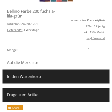
Bellino Farbe 200 fuchsia-
lila-grün
unser alter Preis
22,95 €
Artikelnr.: 242687-201
126,67
€ je Kg
Lieferzeit*:
3 Werktage
inkl. 19% MwSt.
zzgl. Versand
Menge:
Auf die Merkliste
In den Warenkorb
Frage zum Artikel