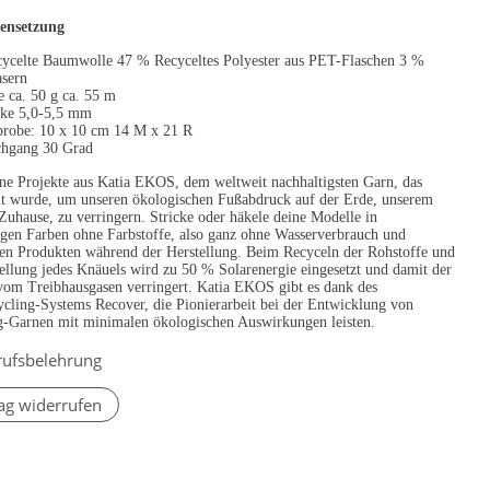
nsetzung
ycelte Baumwolle 47 % Recyceltes Polyester aus PET-Flaschen 3 %
asern
e ca. 50 g ca. 55 m
rke 5,0-5,5 mm
robe: 10 x 10 cm 14 M x 21 R
hgang 30 Grad
ne Projekte aus Katia EKOS, dem weltweit nachhaltigsten Garn, das
lt wurde, um unseren ökologischen Fußabdruck auf der Erde, unserem
Zuhause, zu verringern. Stricke oder häkele deine Modelle in
igen Farben ohne Farbstoffe, also ganz ohne Wasserverbrauch und
en Produkten während der Herstellung. Beim Recyceln der Rohstoffe und
ellung jedes Knäuels wird zu 50 % Solarenergie eingesetzt und damit der
vom Treibhausgasen verringert. Katia EKOS gibt es dank des
ycling-Systems Recover, die Pionierarbeit bei der Entwicklung von
g-Garnen mit minimalen ökologischen Auswirkungen leisten.
rufsbelehrung
ag widerrufen