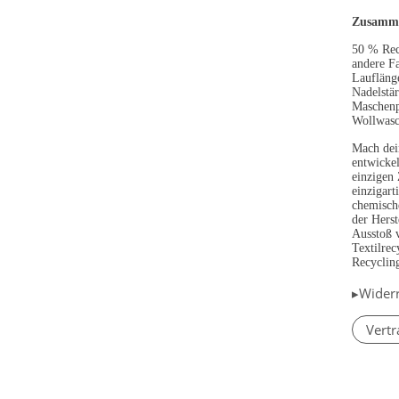
Zusamme
50 % Rec
andere F
Laufläng
Nadelstä
Maschenp
Wollwasc
Mach dei
entwicke
einzigen 
einzigart
chemisch
der Herst
Ausstoß 
Textilrec
Recyclin
▸Wider
Vertr