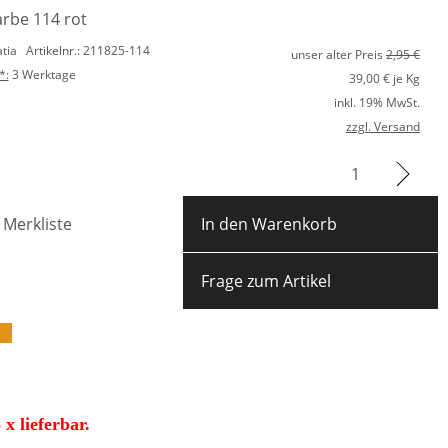
arbe 114 rot
atia
Artikelnr.: 211825-114
unser alter Preis
2,95 €
*:
3 Werktage
39,00
€ je Kg
inkl. 19% MwSt.
zzgl. Versand
 Merkliste
In den Warenkorb
Frage zum Artikel
x lieferbar.