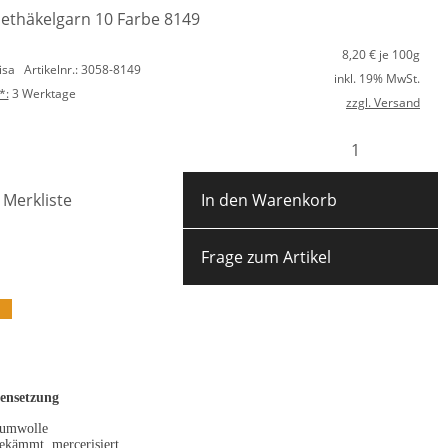
ilethäkelgarn 10 Farbe 8149
8,20
€ je 100g
lisa
Artikelnr.: 3058-8149
inkl. 19% MwSt.
*:
3 Werktage
zzgl. Versand
 Merkliste
In den Warenkorb
Frage zum Artikel
nsetzung
umwolle
gekämmt, mercerisiert