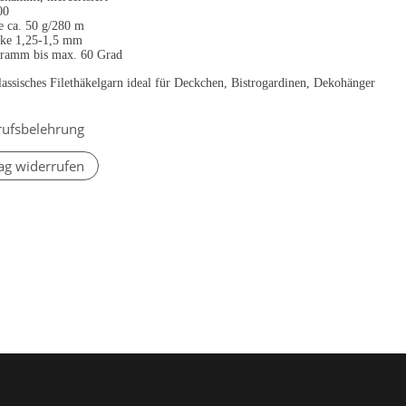
00
e ca. 50 g/280 m
rke 1,25-1,5 mm
ramm bis max. 60 Grad
lassisches Filethäkelgarn ideal für Deckchen, Bistrogardinen, Dekohänger
rufsbelehrung
ag widerrufen