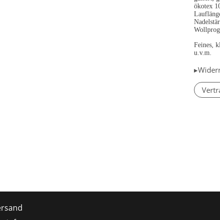
ökotex 1
Laufläng
Nadelstä
Wollprog
Feines, k
u.v.m.
▸Wider
Vertr
ersand