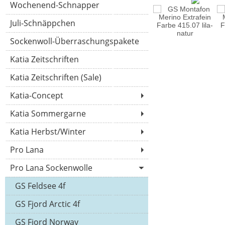
Wochenend-Schnapper
Juli-Schnäppchen
Sockenwoll-Überraschungspakete
Katia Zeitschriften
Katia Zeitschriften (Sale)
Katia-Concept
Katia Sommergarne
Katia Herbst/Winter
Pro Lana
Pro Lana Sockenwolle
GS Feldsee 4f
GS Fjord Arctic 4f
GS Fjord Norway