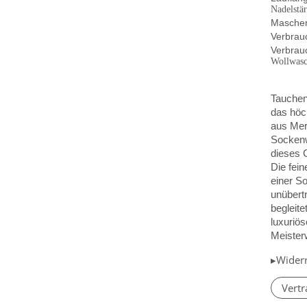
Nadelstä
Maschen
Verbrauc
Verbrauc
Wollwasc
Tauchen
das höc
aus Meri
Sockenwo
dieses 
Die fei
einer So
unübert
begleite
luxuriös
Meister
▸Wider
Vertr