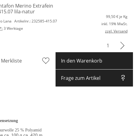
tafon Merino Extrafein
15.07 lila-natur
99,50
€ je Kg
ro Lana
Artikelnr.: 232585-415.07
inkl. 19% MwSt.
*:
3 Werktage
zzgl. Versand
 Merkliste
In den Warenkorb
Frage zum Artikel
nsetzung
urwolle 25 % Polyamid
e ca. 100 g ca. 420 m