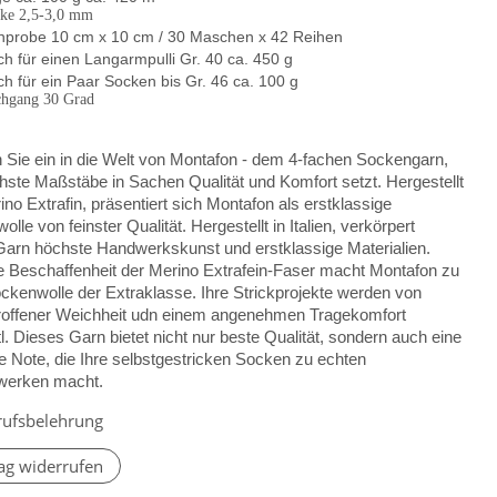
rke 2,5-3,0 mm
probe 10 cm x 10 cm / 30 Maschen x 42 Reihen
h für einen Langarmpulli Gr. 40 ca. 450 g
h für ein Paar Socken bis Gr. 46 ca. 100 g
hgang 30 Grad
 Sie ein in die Welt von Montafon - dem 4-fachen Sockengarn,
hste Maßstäbe in Sachen Qualität und Komfort setzt. Hergestellt
no Extrafin, präsentiert sich Montafon als erstklassige
lle von feinster Qualität. Hergestellt in Italien, verkörpert
Garn höchste Handwerkskunst und erstklassige Materialien.
ne Beschaffenheit der Merino Extrafein-Faser macht Montafon zu
ckenwolle der Extraklasse. Ihre Strickprojekte werden von
roffener Weichheit udn einem angenehmen Tragekomfort
tl. Dieses Garn bietet nicht nur beste Qualität, sondern auch eine
e Note, die Ihre selbstgestricken Socken zu echten
werken macht.
rufsbelehrung
ag widerrufen