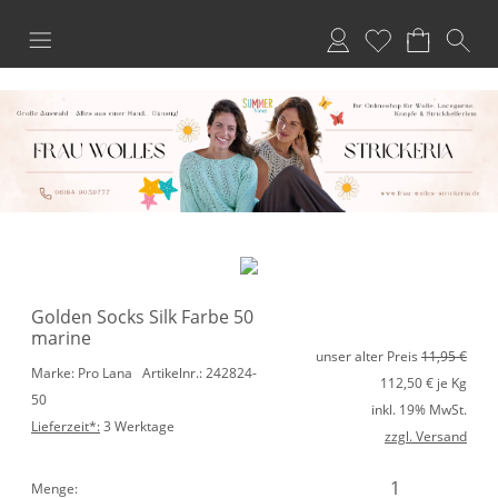
Anmelden
Merkliste
Golden Socks Silk Farbe 50
marine
unser alter Preis
11,95 €
Marke: Pro Lana
Artikelnr.: 242824-
112,50
€ je Kg
50
inkl. 19% MwSt.
Lieferzeit*:
3 Werktage
zzgl. Versand
Menge: