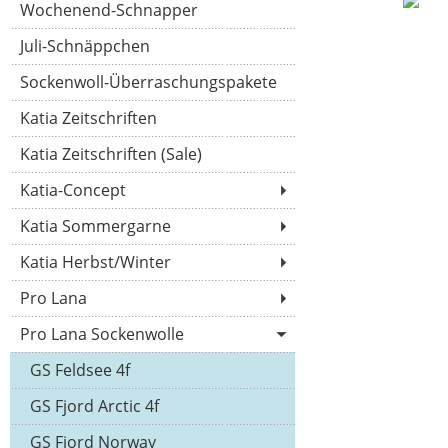
Wochenend-Schnapper
Juli-Schnäppchen
Sockenwoll-Überraschungspakete
Katia Zeitschriften
Katia Zeitschriften (Sale)
Katia-Concept
Katia Sommergarne
Katia Herbst/Winter
Pro Lana
Pro Lana Sockenwolle
GS Feldsee 4f
GS Fjord Arctic 4f
GS Fjord Norway