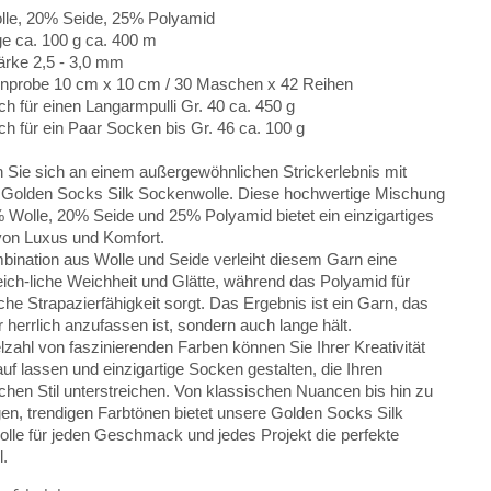
le, 20% Seide, 25% Polyamid
ge ca. 100 g ca. 400 m
ärke 2,5 - 3,0 mm
probe 10 cm x 10 cm / 30 Maschen x 42 Reihen
h für einen Langarmpulli Gr. 40 ca. 450 g
h für ein Paar Socken bis Gr. 46 ca. 100 g
n Sie sich an einem außergewöhnlichen Strickerlebnis mit
 Golden Socks Silk Sockenwolle. Diese hochwertige Mischung
 Wolle, 20% Seide und 25% Polyamid bietet ein einzigartiges
von Luxus und Komfort.
bination aus Wolle und Seide verleiht diesem Garn eine
ich-liche Weichheit und Glätte, während das Polyamid für
che Strapazierfähigkeit sorgt. Das Ergebnis ist ein Garn, das
r herrlich anzufassen ist, sondern auch lange hält.
lzahl von faszinierenden Farben können Sie Ihrer Kreativität
auf lassen und einzigartige Socken gestalten, die Ihren
chen Stil unterstreichen. Von klassischen Nuancen bis hin zu
en, trendigen Farbtönen bietet unsere Golden Socks Silk
lle für jeden Geschmack und jedes Projekt die perfekte
.