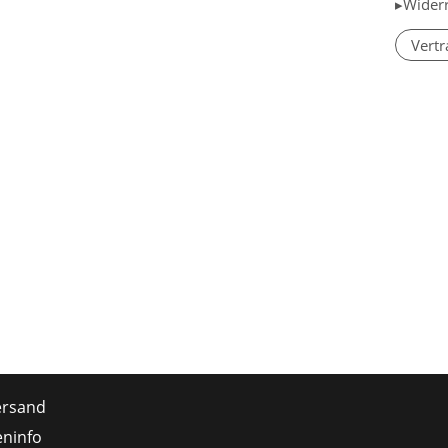
▸Wider
Vertr
ersand
ninfo