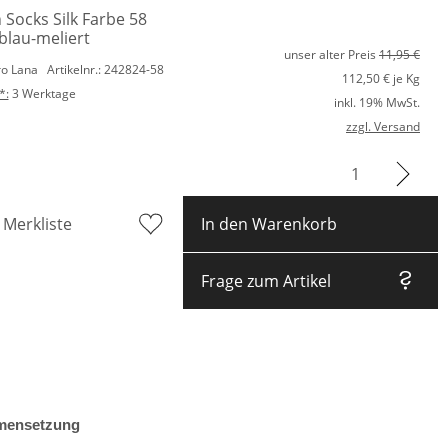
 Socks Silk Farbe 58
blau-meliert
unser alter Preis
11,95 €
ro Lana
Artikelnr.: 242824-58
112,50
€ je Kg
*:
3 Werktage
inkl. 19% MwSt.
zzgl. Versand
 Merkliste
In den Warenkorb
Frage zum Artikel
ensetzung