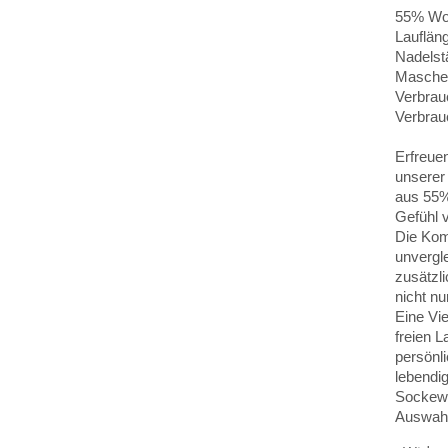
55% Wol
Lauflän
Nadelst
Maschen
Verbrauc
Verbrauc
Erfreue
unserer
aus 55%
Gefühl 
Die Kom
unvergle
zusätzli
nicht nu
Eine Vie
freien L
persönli
lebendig
Sockewo
Auswahl