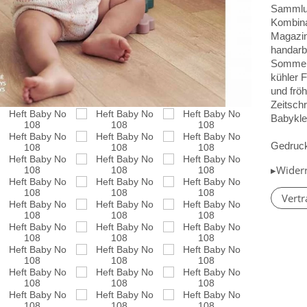
Sammlun
Kombina
Magazin 
handarbe
Sommerm
kühler 
und fröh
Zeitschr
Babykle
Gedruckt
▸Wider
Vertr