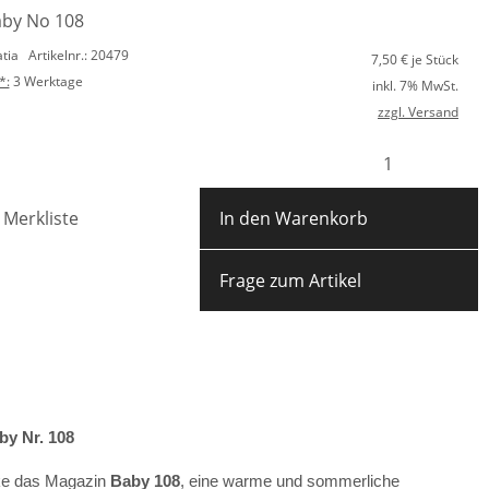
aby No 108
atia
Artikelnr.: 20479
7,50
€ je Stück
*:
3 Werktage
inkl. 7% MwSt.
zzgl. Versand
 Merkliste
In den Warenkorb
Frage zum Artikel
by Nr. 108
ke das Magazin
Baby 108
, eine warme und sommerliche