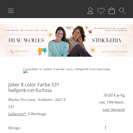
Anmelden
Merkliste
Joker 8 color Farbe 531
hellpink-rot-fuchsia
59,00
€ je Kg
Marke: Pro Lana
Artikelnr.: 20213-
inkl. 19% MwSt.
531
zzgl. Versand
Lieferzeit*:
3 Werktage
Menge: