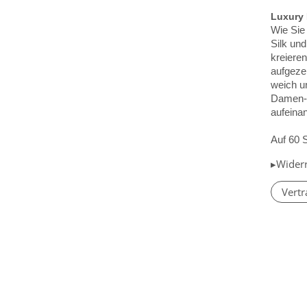
Luxury 
Wie Sie
Silk un
kreieren
aufgezei
weich u
Damen- 
aufeina
Auf 60 
▸Wider
Vertr