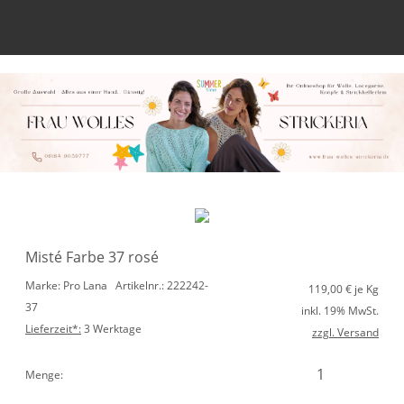
Anmelden
Merkliste
Misté Farbe 37 rosé
Marke: Pro Lana
Artikelnr.: 222242-
119,00
€ je Kg
37
inkl. 19% MwSt.
Lieferzeit*:
3 Werktage
zzgl. Versand
Menge: