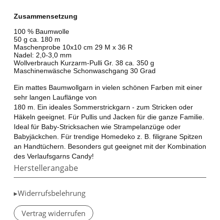
Zusammensetzung
100 % Baumwolle
50 g ca. 180 m
Maschenprobe 10x10 cm 29 M x 36 R
Nadel: 2,0-3,0 mm
Wollverbrauch Kurzarm-Pulli Gr. 38 ca. 350 g
Maschinenwäsche Schonwaschgang 30 Grad
Ein mattes Baumwollgarn in vielen schönen Farben mit einer
sehr langen Lauflänge von
180 m. Ein ideales Sommerstrickgarn - zum Stricken oder
Häkeln geeignet. Für Pullis und Jacken für die ganze Familie.
Ideal für Baby-Stricksachen wie Strampelanzüge oder
Babyjäckchen. Für trendige Homedeko z. B. filigrane Spitzen
an Handtüchern. Besonders gut geeignet mit der Kombination
des Verlaufsgarns Candy!
Herstellerangabe
▸Widerrufsbelehrung
Vertrag widerrufen