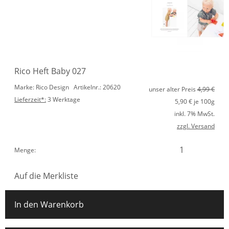
Rico Heft Baby 027
Marke: Rico Design
Artikelnr.: 20620
unser alter Preis
4,99 €
Lieferzeit*:
3 Werktage
5,90
€ je 100g
inkl. 7% MwSt.
zzgl. Versand
Menge:
Auf die Merkliste
In den Warenkorb