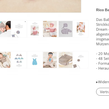
Rico Ba
Das Bab
Strickk
Dream d
abgesti
insgesa
Mützen 
- 20 Mo
- 48 Se
- Form
- Herau
▸Wider
Vertr