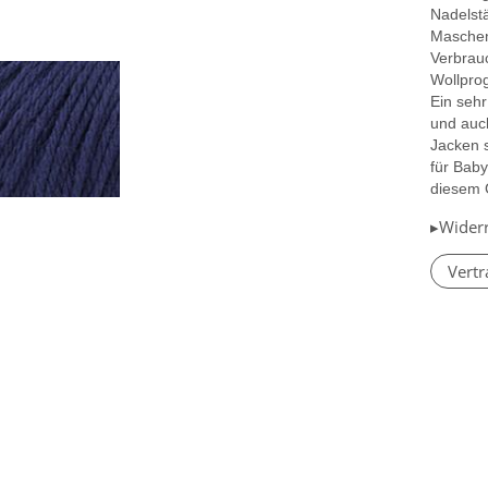
Nadelst
Maschen
Verbrauc
Wollpro
Ein sehr
und auch
Jacken 
für Baby
diesem G
▸Wider
Vertr