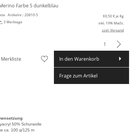
Merino Farbe 5 dunkelblau
atia
Artikelnr.: 20810-5
69,50
€ je Kg
*:
3 Werktage
inkl. 19% MwSt.
zzgl. Versand
 Merkliste
In den Warenkorb
Frage zum Artikel
ensetzung
yacryl 50% Schurwolle
ge ca. 100 g/125 m