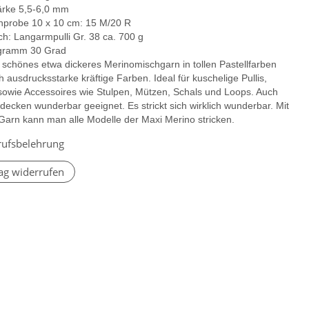
ärke 5,5-6,0 mm
probe 10 x 10 cm: 15 M/20 R
h: Langarmpulli Gr. 38 ca. 700 g
gramm 30 Grad
 schönes etwa dickeres Merinomischgarn in tollen Pastellfarben
 ausdrucksstarke kräftige Farben. Ideal für kuschelige Pullis,
sowie Accessoires wie Stulpen, Mützen, Schals und Loops. Auch
decken wunderbar geeignet. Es strickt sich wirklich wunderbar. Mit
arn kann man alle Modelle der Maxi Merino stricken.
rufsbelehrung
ag widerrufen