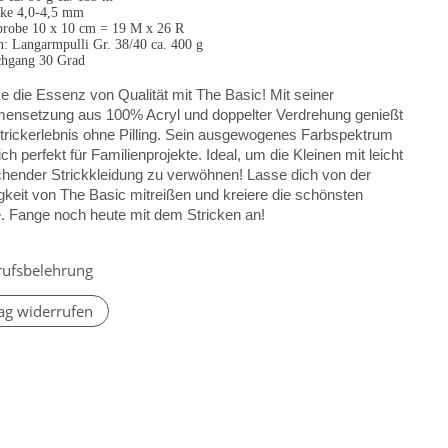
rke 4,0-4,5 mm
robe 10 x 10 cm = 19 M x 26 R
h: Langarmpulli Gr. 38/40 ca. 400 g
hgang 30 Grad
 die Essenz von Qualität mit The Basic! Mit seiner
nsetzung aus 100% Acryl und doppelter Verdrehung genießt
Strickerlebnis ohne Pilling. Sein ausgewogenes Farbspektrum
ich perfekt für Familienprojekte. Ideal, um die Kleinen mit leicht
hender Strickkleidung zu verwöhnen! Lasse dich von der
igkeit von The Basic mitreißen und kreiere die schönsten
e. Fange noch heute mit dem Stricken an!
rufsbelehrung
ag widerrufen