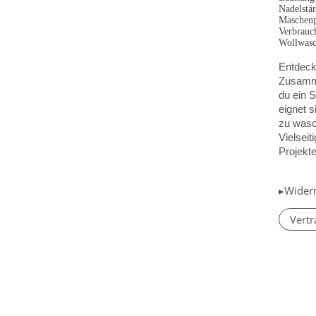
Nadelstä
Maschenp
Verbrauc
Wollwasc
Entdecke
Zusamme
du ein 
eignet s
zu wasc
Vielseit
Projekt
▸Wider
Vertr