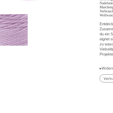
Nadelstä
Maschenp
Verbrauc
Wollwasc
Entdecke
Zusamme
du ein 
eignet s
zu wasc
Vielseit
Projekt
▸Wider
Vertr