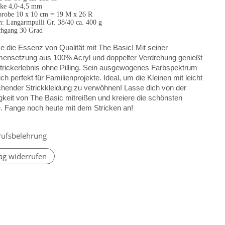
rke 4,0-4,5 mm
robe 10 x 10 cm = 19 M x 26 R
h: Langarmpulli Gr. 38/40 ca. 400 g
hgang 30 Grad
 die Essenz von Qualität mit The Basic! Mit seiner
nsetzung aus 100% Acryl und doppelter Verdrehung genießt
Strickerlebnis ohne Pilling. Sein ausgewogenes Farbspektrum
ich perfekt für Familienprojekte. Ideal, um die Kleinen mit leicht
hender Strickkleidung zu verwöhnen! Lasse dich von der
igkeit von The Basic mitreißen und kreiere die schönsten
e. Fange noch heute mit dem Stricken an!
rufsbelehrung
ag widerrufen