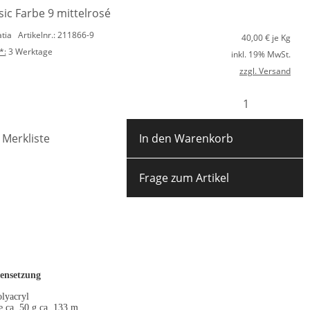
ic Farbe 9 mittelrosé
atia
Artikelnr.: 211866-9
40,00
€ je Kg
*:
3 Werktage
inkl. 19% MwSt.
zzgl. Versand
 Merkliste
In den Warenkorb
Frage zum Artikel
nsetzung
lyacryl
e ca. 50 g ca. 133 m