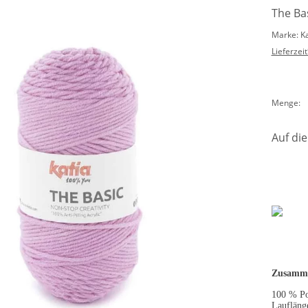
The Bas
Marke: K
Lieferzeit
Menge:
Auf die
Zusamme
100 % Po
Laufläng