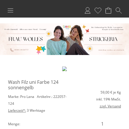
Anmelden
Merkliste
Wash Filz uni Farbe 124
sonnengelb
59,00
€ je Kg
Marke: Pro Lana
Artikelnr.: 222057-
inkl. 19% MwSt.
124
zzgl. Versand
Lieferzeit*:
3 Werktage
Menge: