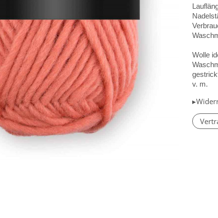
Lauflän
Nadelst
Verbrau
Waschm
Wolle id
Waschma
gestric
v. m.
▸Wider
Vertr