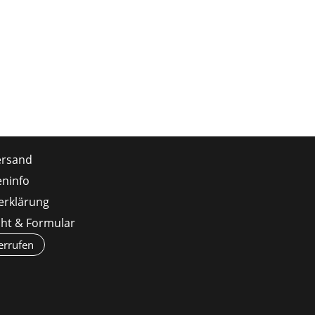
ersand
ninfo
erklärung
cht & Formular
errufen