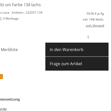
lz uni Farbe 134 lachs
ro Lana
Artikelnr.: 222057-134
59,00
€ je Kg
*:
3 Werktage
inkl. 19% MwSt.
zzgl. Versand
 Merkliste
In den Warenkorb
Frage zum Artikel
ensetzung
olle